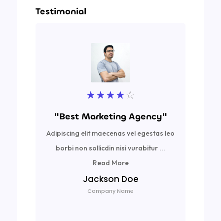
Testimonial
★
★
★
★
☆
"Best Marketing Agency"
Adipiscing elit maecenas vel egestas leo
Ad
borbi non sollicdin nisi vurabitur ...
bor
Read More
Jackson Doe
Company Name