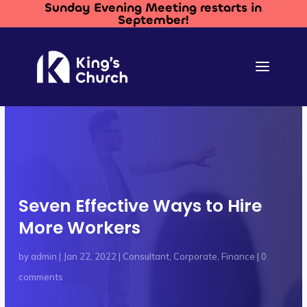
Sunday Evening Meeting restarts in
September!
Seven Effective Ways to Hire
More Workers
by
admin
|
Jan 22, 2022
|
Consultant
,
Corporate
,
Finance
|
0
comments