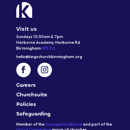
Visit us
Sundays 10:30am & 7pm
Harborne Academy,
Harborne
Rd
Birmingham
B15 3JL
hello@kingschurchbirmingham.org
Careers
Churchsuite
Policies
Safeguarding
Member of the
Evangelical Alliance
and part of the
Grace Connection
group of churches